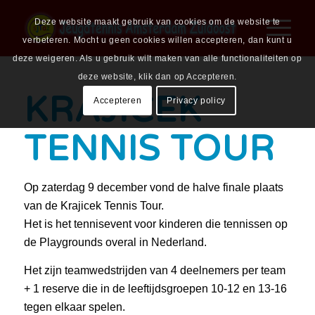
Deze website maakt gebruik van cookies om de website te
verbeteren. Mocht u geen cookies willen accepteren, dan kunt u
deze weigeren. Als u gebruik wilt maken van alle functionaliteiten op
deze website, klik dan op Accepteren.
KRAJICEK
Accepteren
Privacy policy
TENNIS TOUR
Op zaterdag 9 december vond de halve finale plaats
van de Krajicek Tennis Tour.
Het is het tennisevent voor kinderen die tennissen op
de Playgrounds overal in Nederland.
Het zijn teamwedstrijden van 4 deelnemers per team
+ 1 reserve die in de leeftijdsgroepen 10-12 en 13-16
tegen elkaar spelen.