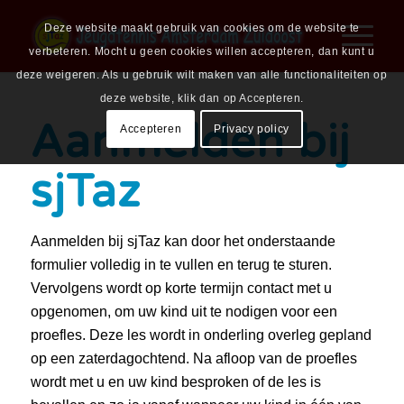
Deze website maakt gebruik van cookies om de website te
verbeteren. Mocht u geen cookies willen accepteren, dan kunt u
deze weigeren. Als u gebruik wilt maken van alle functionaliteiten op
deze website, klik dan op Accepteren.
Aanmelden bij
Accepteren
Privacy policy
sjTaz
Aanmelden bij sjTaz kan door het onderstaande
formulier volledig in te vullen en terug te sturen.
Vervolgens wordt op korte termijn contact met u
opgenomen, om uw kind uit te nodigen voor een
proefles. Deze les wordt in onderling overleg gepland
op een zaterdagochtend. Na afloop van de proefles
wordt met u en uw kind besproken of de les is