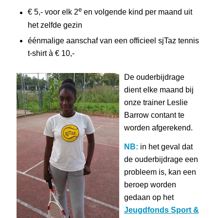
e
€ 5,- voor elk 2
en volgende kind per maand uit
het zelfde gezin
éénmalige aanschaf van een officieel sjTaz tennis
t-shirt à € 10,-
De ouderbijdrage
dient elke maand bij
onze trainer Leslie
Barrow contant te
worden afgerekend.
NB:
in het geval dat
de ouderbijdrage een
probleem is, kan een
beroep worden
gedaan op het
Jeugdfonds Sport &