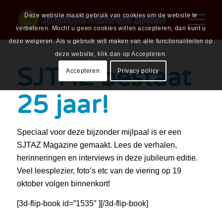
Deze website maakt gebruik van cookies om de website te
verbeteren. Mocht u geen cookies willen accepteren, dan kunt u
deze weigeren. Als u gebruik wilt maken van alle functionaliteiten op
deze website, klik dan op Accepteren.
SJTAZ bestaat
Accepteren
Privacy policy
25 jaar!
Speciaal voor deze bijzonder mijlpaal is er een
SJTAZ Magazine gemaakt. Lees de verhalen,
herinneringen en interviews in deze jubileum editie.
Veel leesplezier, foto’s etc van de viering op 19
oktober volgen binnenkort!
[3d-flip-book id=”1535″ ][/3d-flip-book]