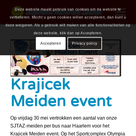
Deze website maakt gebruik van cookies om de website te
verbeteren. Mocht u geen cookies willen accepteren, dan kunt u
deze weigeren. Als u gebruik wilt maken van alle functionaliteiten op
deze website, klik dan op Accepteren.
Accepteren
Privacy policy
Krajicek
Meiden event
Op vrijdag 30 mei vertrokken een aantal van onze
SJTAZ-meiden per bus naar Haarlem voor het
Krajicek Meiden event. Op het Sportcomplex Olympia