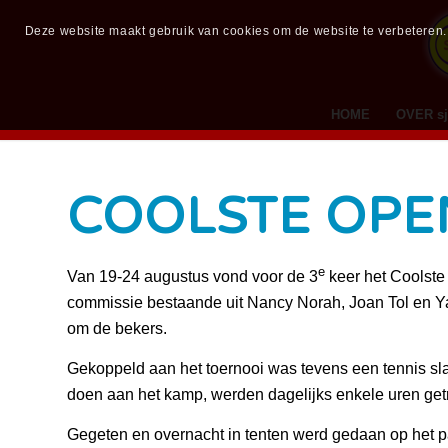
Deze website maakt gebruik van cookies om de website te verbeteren. M
HOME
OVER sj
COOLSTE OPE
e
Van 19-24 augustus vond voor de 3
keer het Coolste
commissie bestaande uit Nancy Norah, Joan Tol en Ya
om de bekers.
Gekoppeld aan het toernooi was tevens een tennis sla
doen aan het kamp, werden dagelijks enkele uren getra
Gegeten en overnacht in tenten werd gedaan op het pa