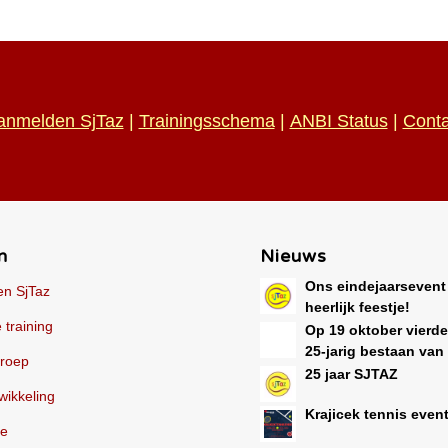
anmelden SjTaz
|
Trainingsschema
|
ANBI Status
|
Conta
n
Nieuws
Ons eindejaarsevent
n SjTaz
heerlijk feestje!
 training
Op 19 oktober vierd
25-jarig bestaan van
groep
25 jaar SJTAZ
wikkeling
Krajicek tennis even
ie