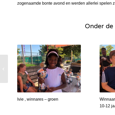
zogenaamde bonte avond en werden allerlei spelen z
Onder de 
Bezoek Open Dag LTC
Strandvliet
Ivie , winnares – groen
Winnaar A
10-12 ja