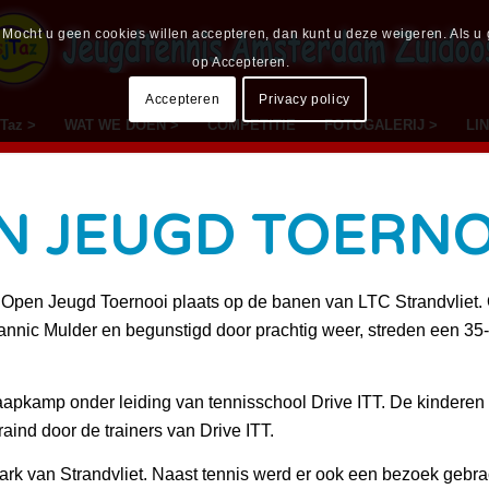
ocht u geen cookies willen accepteren, dan kunt u deze weigeren. Als u ge
op Accepteren.
Accepteren
Privacy policy
Taz >
WAT WE DOEN >
COMPETITIE
FOTOGALERIJ >
LI
N JEUGD TOERNO
 Open Jeugd Toernooi plaats op de banen van LTC Strandvliet. 
nnic Mulder en begunstigd door prachtig weer, streden een 35-t
apkamp onder leiding van tennisschool Drive ITT. De kinderen 
ind door de trainers van Drive ITT.
rk van Strandvliet. Naast tennis werd er ook een bezoek gebra